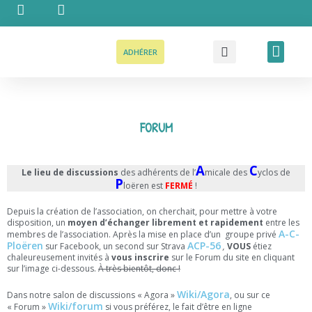
Aller
au
contenu
Recher
Men
ADHÉRER
FORUM
A
C
Le lieu de discussions
des adhérents de l’
micale des
yclos de
P
loëren est
FERMÉ
!
Depuis la création de l’association, on cherchait, pour mettre à votre
disposition, un
moyen d’échanger librement et rapidement
entre les
A-C-
membres de l’association. Après la mise en place d’un groupe privé
Ploëren
ACP-56
sur Facebook, un second sur Strava
,
VOUS
étiez
chaleureusement invités à
vous inscrire
sur le Forum du site en cliquant
sur l’image ci-dessous.
À très bientôt, donc !
Wiki/Agora
Dans notre salon de discussions « Agora »
, ou sur ce
Wiki/forum
« Forum »
si vous préférez, le fait d’être en ligne