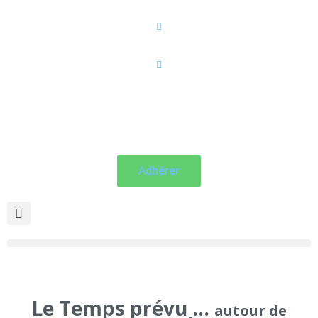
Aller
au
contenu
Adhérer
Rechercher
Menu
Le Temps prévu …
autour de