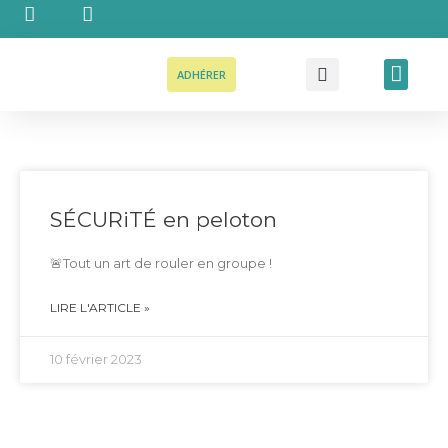
Aller
au
contenu
Reche
Men
ADHÉRER
SÉCURiTÉ en peloton
🚨Tout un art de rouler en groupe !
LIRE L'ARTICLE »
10 février 2023