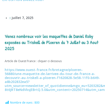
juillet 7, 2025
Venez nombreux voir les maquettes de Daniel Roby
exposées au Triskell de Ploeren du 7 Juillet au 3 Aout
2025
Article de Ouest France : cliquer ci dessous
https://www.ouest-france.fr/bretagne/ploeren-
56880/une-maquette-de-larrivee-du-tour-de-france-a-
decouvrir-au-triskell-a-ploeren-f1620828-5e58-11f0-b649-
a8b202832ea5?
utm_source=newsletter_of_quotidienne&mgo_eu=5203282&
8t6JRT8eNdVksjEBrtQ.5.0&utm_content=20250714&utm_cam
Nombre de vues :
800