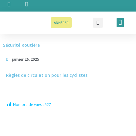
Aller
au
contenu
Recher
Men
ADHÉRER
Sécurité Routière
janvier 26, 2025
Règles de circulation pour les cyclistes
Nombre de vues :
527